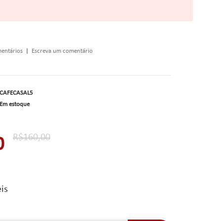
entários
|
Escreva um comentário
CAFECASAL5
Em estoque
R$160,00
0
is