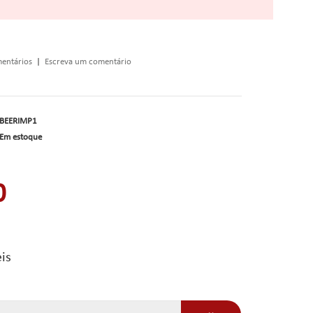
entários
|
Escreva um comentário
BEERIMP1
Em estoque
0
is