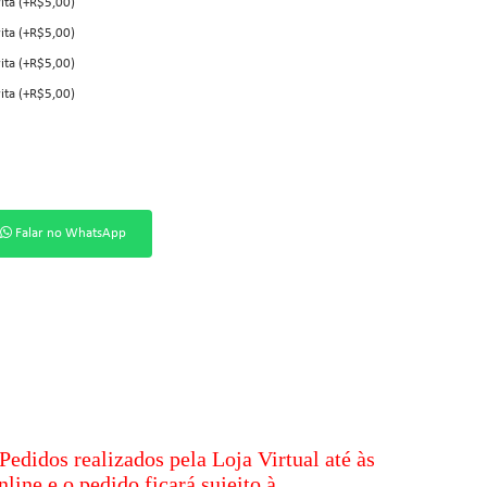
ita (+R$5,00)
ita (+R$5,00)
ita (+R$5,00)
ita (+R$5,00)
Falar no WhatsApp
Pedidos realizados pela Loja Virtual até às
line e o pedido ficará sujeito à