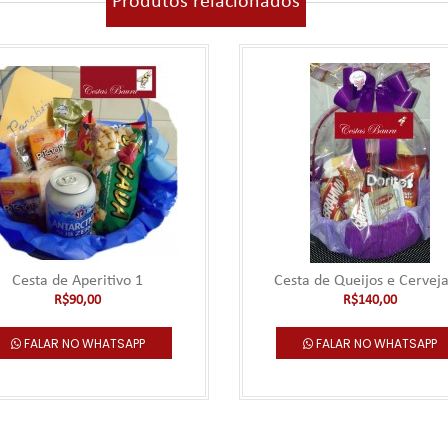
Produtos relacionados
Cesta de Aperitivo 1
Cesta de Queijos e Cerveja
R$90,00
R$140,00
FALAR NO WHATSAPP
FALAR NO WHATSAPP