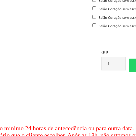
Balão Coração sem escr
Balão Coração sem escr
Balão Coração sem escr
Balão Coração sem escr
QTD
o mínimo
24 horas de antecedência ou para outra data.
ário que o cliente escolher. Após as 18h, não estamos on