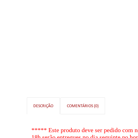
DESCRIÇÃO
COMENTÁRIOS (0)
*****
Este produto deve ser pedido com
n
18h serão entregues no dia seguinte no hor