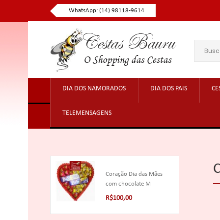
WhatsApp: (14) 98118-9614
DIA DOS NAMORADOS
DIA DOS PAIS
CE
TELEMENSAGENS
C
Coração Dia das Mães
com chocolate M
R$100,00