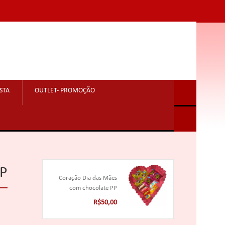
STA
OUTLET- PROMOÇÃO
 P
Coração Dia das Mães
com chocolate PP
R$50,00