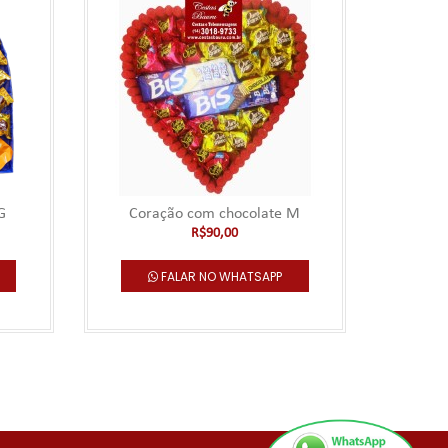
G
Coração com chocolate M
Coração D
R$90,00
FALAR NO WHATSAPP