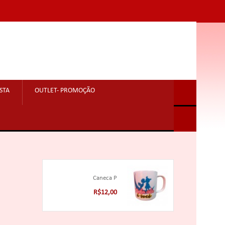
STA
OUTLET- PROMOÇÃO
Caneca P
R$12,00