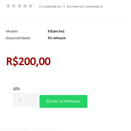
0 comentários
|
Escreva um comentário
Modelo:
KitLanche1
Disponibilidade:
Em estoque
R$200,00
QTD
Falar no WhatsApp