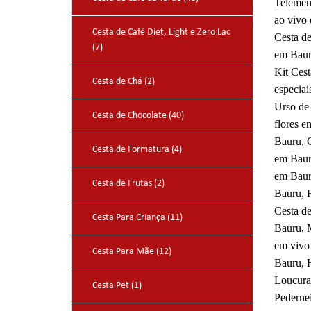
Telemen
ao vivo
Cesta de Café Diet, Light e Zero Lac
Cesta d
(7)
em Baur
Kit Ces
Cesta de Chá (2)
especiai
Urso de
Cesta de Chocolate (40)
flores 
Bauru, 
Cesta de Formatura (4)
em Baur
em Baur
Cesta de Frutas (2)
Bauru, F
Cesta d
Cesta Para Criança (11)
Bauru, 
em vivo
Cesta Para Mãe (12)
Bauru, 
Loucura
Cesta Pet (1)
Pederne