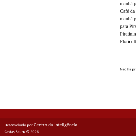
manhã pa
Café da 
manhã pa
para Pir
Piratini
Floricul
Não há pr
Centro da inteligência
Desenvolvido por
Cestas Bauru © 2026