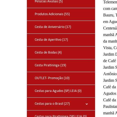
Pelúcias Avulsas (5)
Telemen
com car
Produtos Adicionais (55)
Bauru, 
em Agud
Cesta de Aniversário (17)
Centená
manhã A
Cesta de Aperitivo (17)
da manh
Vista, 
Cesta de Bodas (4)
Jardim 
de Café
Cesta Piratininga (19)
Jardim 
Antônio
OUTLET- Promoção (10)
Jardim 
Café da
Cestas para Agudos (SP) LEIA (0)
Agudos 
Café da
Cestas para o Brasil (27)
Paulist
manhã A
Cestas para Piratininga (SP) LEIA (0)