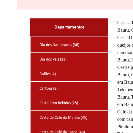
Cestas 
Departamentos
Bauru, C
Cesta Di
queijos 
Dia dos Namorados (36)
namorad
Dia dos Pais (33)
Bauru, 
Cestas 
Balões (4)
Bauru, 
em Baur
Cartões (3)
Telemen
Bauru, 
Cesta Com bebidas (25)
em Baur
Café da
Cesta de Café da Manhã (45)
com car
Piratin
Cesta de Café da Tarde (48)