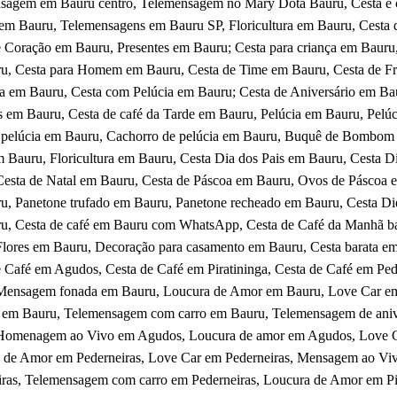
sagem em Bauru centro, Telemensagem no Mary Dota Bauru, Cesta e c
 em Bauru, Telemensagens em Bauru SP, Floricultura em Bauru, Cesta 
e Coração em Bauru,
Presentes em Bauru; Cesta para criança em Bauru
u, Cesta para Homem em Bauru, Cesta de Time em Bauru, Cesta de Fru
ta em Bauru, Cesta com Pelúcia em Bauru; Cesta de Aniversário em Ba
s em Bauru, Cesta de café da Tarde em Bauru, Pelúcia em Bauru, Pelú
 pelúcia em Bauru, Cachorro de pelúcia em Bauru, Buquê de Bombom
em Bauru, Floricultura em Bauru, Cesta Dia dos Pais em Bauru, Cesta
Cesta de Natal em Bauru, Cesta de Páscoa em Bauru, Ovos de Páscoa 
u, Panetone trufado em Bauru, Panetone recheado em Bauru, Cesta Die
u, Cesta de café em Bauru com WhatsApp, Cesta de Café da Manhã ba
lores em Bauru, Decoração para casamento em Bauru, Cesta barata em 
e Café em Agudos, Cesta de Café em Piratininga, Cesta de Café em P
Mensagem fonada em Bauru, Loucura de Amor em Bauru, Love Car 
 em Bauru, Telemensagem com carro em Bauru, Telemensagem de ani
Homenagem ao Vivo em Agudos, Loucura de amor em Agudos, Love 
 de Amor em Pederneiras, Love Car em Pederneiras, Mensagem ao V
iras, Telemensagem com carro em Pederneiras, Loucura de Amor em Pi