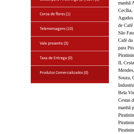
manhã A
Cecília
Coroa de flores (1)
Agudos 
de Café
Telemensagens (10)
São Fau
Café da 
Vale presente (3)
para Pir
Piratini
Taxa de Entrega (0)
II, Cest
Mendes, 
Produtos Comercializados (0)
Souza, C
Industri
Bela Vis
Cestas d
manhã pa
Piratini
Piratin
Piratini