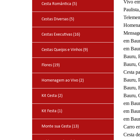
Vivo em
Cesta Romântica (5)
Paulist
Telemen
Cestas Diversas (5)
Homenag
Mensage
Cestas Executivas (16)
em Bauru
em Bauru
Cestas Queijos e Vinhos (9)
Bauru, P
Bauru, 
Flores (19)
Cesta p
Bauru, 
Homenagem ao Vivo (2)
Bauru, 
Bauru, 
Kit Cesta (2)
em Baur
em Baur
Kit Festa (1)
em Baur
Monte sua Cesta (13)
Carro e
Cesta d