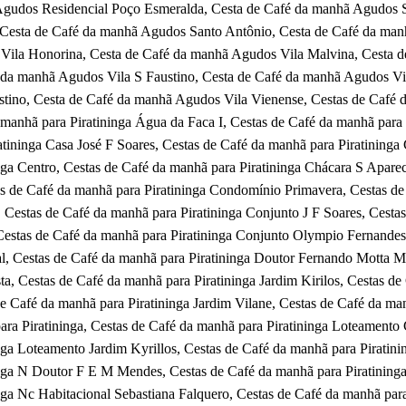
gudos Residencial Poço Esmeralda, Cesta de Café da manhã Agudos S
, Cesta de Café da manhã Agudos Santo Antônio, Cesta de Café da man
Vila Honorina, Cesta de Café da manhã Agudos Vila Malvina, Cesta d
 da manhã Agudos Vila S Faustino, Cesta de Café da manhã Agudos Vil
stino, Cesta de Café da manhã Agudos Vila Vienense,
Cestas de Café d
manhã para Piratininga Água da Faca I, Cestas de Café da manhã para
atininga Casa José F Soares, Cestas de Café da manhã para Piratininga
nga Centro, Cestas de Café da manhã para Piratininga Chácara S Apare
as de Café da manhã para Piratininga Condomínio Primavera, Cestas d
Cestas de Café da manhã para Piratininga Conjunto J F Soares, Cestas
estas de Café da manhã para Piratininga Conjunto Olympio Fernandes, 
al, Cestas de Café da manhã para Piratininga Doutor Fernando Motta M
ta, Cestas de Café da manhã para Piratininga Jardim Kirilos, Cestas d
e Café da manhã para Piratininga Jardim Vilane,
Cestas de Café da man
ra Piratininga, Cestas de Café da manhã para Piratininga Loteamento 
nga Loteamento Jardim Kyrillos, Cestas de Café da manhã para Piratini
inga N Doutor F E M Mendes, Cestas de Café da manhã para Piratinin
nga Nc Habitacional Sebastiana Falquero, Cestas de Café da manhã par