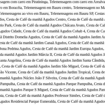
sagem com carro em Piratininga, Telemensagem com carro em Arealva
ro em Boracéia, Telemensagem em Bauru centro, Telemensagem no Mary
Telemensagens ao vivo em Bauru, Telemensagens em Bauru SP,
Cestas
os, Cesta de Café da manhã Agudos Centro, Cesta de Café da manhã
rio Park, Cesta de Café da manhã Agudos Chácara Avato, Cesta de Ca
gudos Cidade, Cesta de Café da manhã Agudos Cohab 4, Cesta de Café 
ã Distrito Domelia Agudos, Cesta de Café da manhã Agudos Jardim An
Cesta de Café da manhã Jardim Canaã Agudos, Cesta de Café da manhã
Dona Pedrina Agufos, Cesta de Café da manhã Jardim Europa Agudos, 
 da manhã Agudos Jardim Márcia II, Cesta de Café da manhã Agudos J
Santa Angelina, Cesta de Café da manhã Agudos Jardim Santa Cândida
, Cesta de Café da manhã Agudos Jardim São Miguel, Cesta de Café 
São Vicente, Cesta de Café da manhã Agudos Jardim Tropical, Cesta d
 manhã Agudos Núcleo João F Silveira, Cesta de Café da manhã Agud
Pampulha, Cesta de Café da manhã Agudos Parque Pampulha, Cesta d
 manhã Agudos Parque S Miguel, Cesta de Café da manhã Agudos Par
ania, Cesta de Café da manhã Agudos Professor Simões, Cesta de Café
gudos Residencial Parque Esmeralda, Cesta de Café da manhã Agudos 