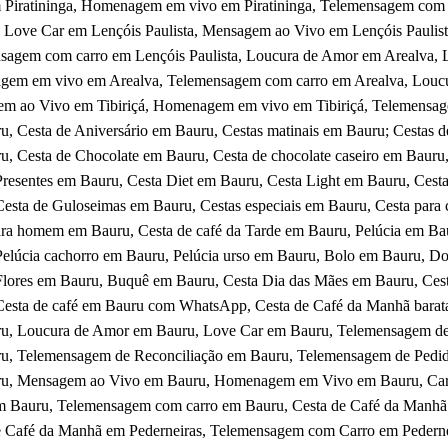
 Piratininga, Homenagem em vivo em Piratininga, Telemensagem com 
a, Love Car em Lençóis Paulista, Mensagem ao Vivo em Lençóis Paulis
sagem com carro em Lençóis Paulista, Loucura de Amor em Arealva, 
em em vivo em Arealva, Telemensagem com carro em Arealva, Loucura
m ao Vivo em Tibiriçá, Homenagem em vivo em Tibiriçá, Telemensage
, Cesta de Aniversário em Bauru, Cestas matinais em Bauru; Cestas d
, Cesta de Chocolate em Bauru, Cesta de chocolate caseiro em Bauru,
resentes em Bauru, Cesta Diet em Bauru, Cesta Light em Bauru, Cesta
Cesta de Guloseimas em Bauru, Cestas especiais em Bauru, Cesta para
ara homem em Bauru, Cesta de café da Tarde em Bauru, Pelúcia em Bau
Pelúcia cachorro em Bauru, Pelúcia urso em Bauru, Bolo em Bauru, Do
Flores em Bauru, Buquê em Bauru, Cesta Dia das Mães em Bauru, Ces
Cesta de café em Bauru com WhatsApp, Cesta de Café da Manhã bara
u, Loucura de Amor em Bauru, Love Car em Bauru, Telemensagem de 
u, Telemensagem de Reconciliação em Bauru, Telemensagem de Pedi
u, Mensagem ao Vivo em Bauru, Homenagem em Vivo em Bauru, Ca
m Bauru, Telemensagem com carro em Bauru, Cesta de Café da Manhã 
e Café da Manhã em Pederneiras, Telemensagem com Carro em Pedern