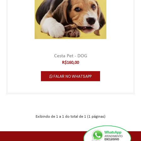
Cesta Pet - DOG
Cesta Pet - DOG
R$160,00
***** Este produto deve ser pedido com no mínimo 3 horas de
FALAR NO WHATSAPP
antecedência. Pedidos reali..
R$160,00
Falar no WhatsApp
Exibindo de 1 a 1 do total de 1 (1 páginas)