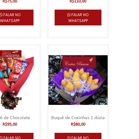
R$75,00
R$110,00
R$35,00
FALAR NO
FALAR NO
WHATSAPP
WHATSAPP
mo 3 horas de
Falar no
WhatsApp
R$75,00
mo 3 horas de
Falar no
WhatsApp
ê de Chocolate
Buquê de Coxinhas 1 dúzia
R$95,00
R$80,00
FALAR NO
FALAR NO