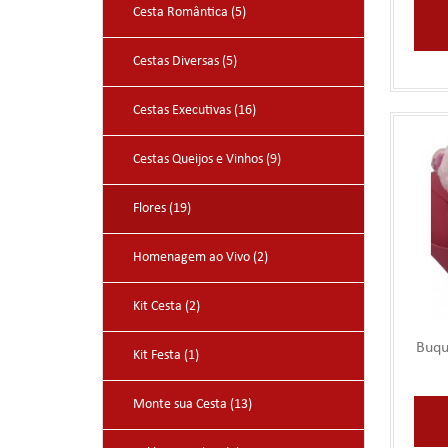
Cesta Romântica (5)
Cestas Diversas (5)
Cestas Executivas (16)
Cestas Queijos e Vinhos (9)
Flores (19)
Homenagem ao Vivo (2)
Kit Cesta (2)
Buqu
Kit Festa (1)
Monte sua Cesta (13)