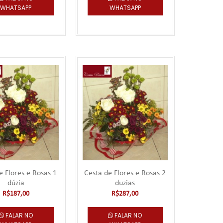
WHATSAPP
WHATSAPP
R$110,00
mo 3 horas de
Falar no
WhatsApp
e Flores e Rosas 1
Cesta de Flores e Rosas 2
R$110,00
her 1
dúzia
duzias
R$187,00
R$287,00
mo 6 horas de
Falar no
WhatsApp
FALAR NO
FALAR NO