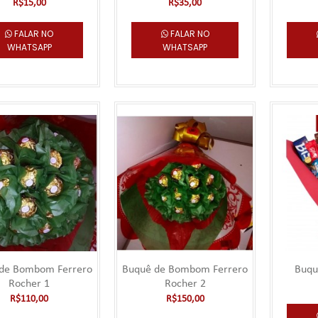
R$15,00
R$35,00
FALAR NO
Buquê de Balão
FALAR NO
WHATSAPP
WHATSAPP
***** Este produto deve ser pedido com no míni
antecedência para entrega..
Buquê de Bombom 1
***** Este produto deve ser pedido com no míni
antecedência para entregas n..
de Bombom Ferrero
Buquê de Bombom Ferrero
Buqu
Rocher 1
Rocher 2
R$110,00
R$150,00