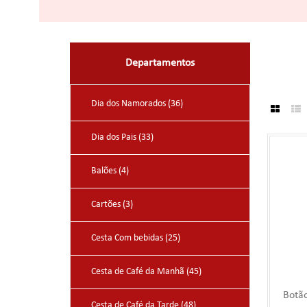
Departamentos
Dia dos Namorados (36)
Dia dos Pais (33)
Balões (4)
Cartões (3)
Cesta Com bebidas (25)
Cesta de Café da Manhã (45)
Botã
Cesta de Café da Tarde (48)