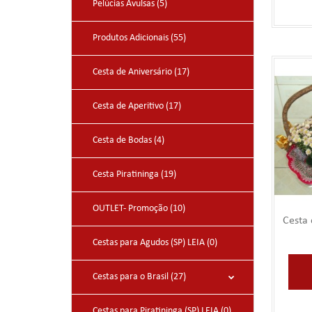
Pelúcias Avulsas (5)
Produtos Adicionais (55)
Cesta de Aniversário (17)
Cesta de Aperitivo (17)
Cesta de Bodas (4)
Cesta Piratininga (19)
OUTLET- Promoção (10)
Cesta 
Cestas para Agudos (SP) LEIA (0)
Cestas para o Brasil (27)
Cestas para Piratininga (SP) LEIA (0)