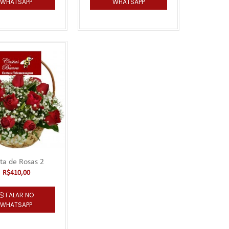
WHATSAPP
WHATSAPP
R$150,00
her 2
mo 6 horas de
Falar no
WhatsApp
ta de Rosas 2
R$410,00
FALAR NO
WHATSAPP
R$95,00