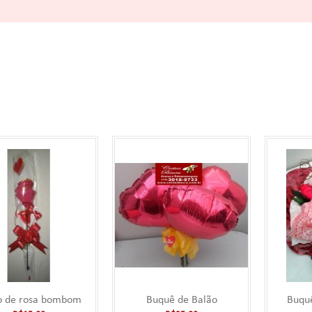
Botão de rosa bombom
Este produto não é vendido separadamente, some
Cesta. Botão de ..
o de rosa bombom
Buquê de Balão
Buqu