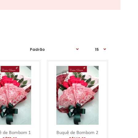
R$15,00
nte vinculado a uma
Falar no
WhatsApp
ê de Bombom 1
Buquê de Bombom 2