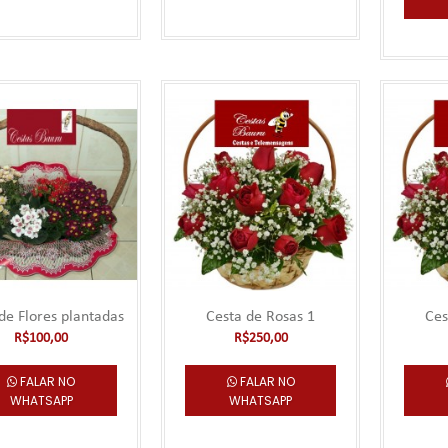
Buquê de Bombom Ferrero Roc
***** Este produto deve ser pedido com no míni
antecedência para entregas no ..
de Flores plantadas
Cesta de Rosas 1
Ces
R$100,00
R$250,00
FALAR NO
FALAR NO
WHATSAPP
WHATSAPP
Buquê de Chocolate