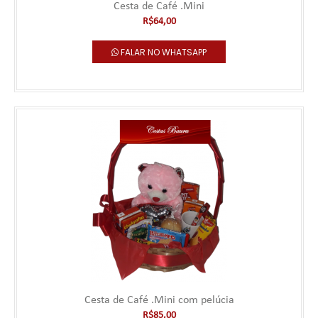
Cesta de Café .Mini
Falar no WhatsApp
R$64,00
FALAR NO WHATSAPP
Cesta de Café .Mini
***** Este produto deve ser pedido com no mínimo 1 hora de
antecedência. Pedidos realiz..
Cesta de Café .Mini com pelúcia
R$64,00
R$85,00