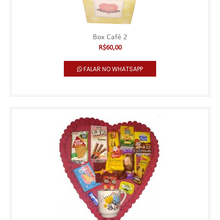
Box Café 2
R$60,00
FALAR NO WHATSAPP
Box Café 2
***** Este produto deve ser pedido com no mínimo 1 hora de
antecedência para entregas no m..
R$60,00
Falar no WhatsApp