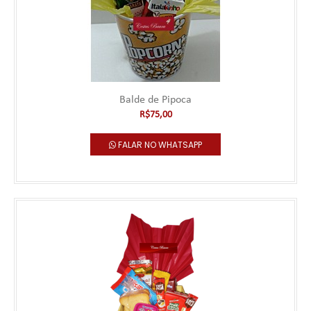
Balde de Pipoca
R$75,00
FALAR NO WHATSAPP
Balde de Pipoca
***** Este produto deve ser pedido com no mínimo 24 horas de
antecedência. Pedidos realizados pel..
R$75,00
Falar no WhatsApp