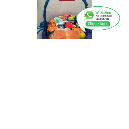
Cesta de Café 1 CASAL
***** Este produto deve ser pedido com no mínimo 1 hora de
antecedência. Pedidos realiz..
R$120,00
Falar no WhatsApp
Cesta de Café 1 MAXI CASAL
R$200,00
FALAR NO WHATSAPP