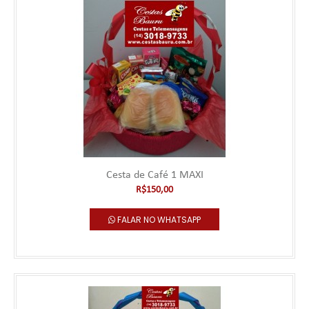
Cesta de Café 1
***** Este produto deve ser pedido com no mínimo 1 hora de
antecedência. Pedidos realiz..
R$79,00
Falar no WhatsApp
Cesta de Café 1 MAXI
R$150,00
FALAR NO WHATSAPP