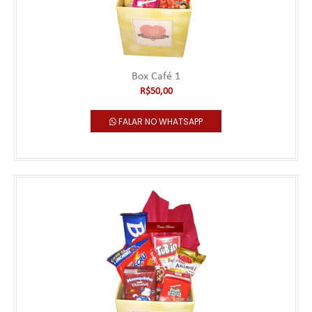
Box Café 1
R$50,00
FALAR NO WHATSAPP
Box Café 1
***** Este produto deve ser pedido com no mínimo 2 horas de
antecedência para entregas no ..
R$50,00
Falar no WhatsApp