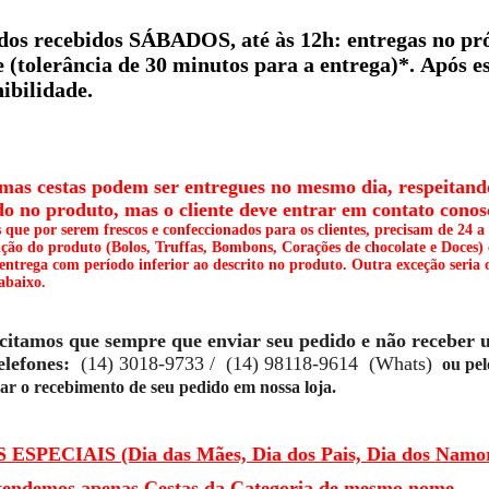
dos recebidos SÁBADOS, até às 12h: entregas no próx
e (tolerância de 30 minutos para a entrega)*.
Após es
ibilidade.
as cestas podem ser entregues no mesmo dia, respeitando
do no produto, mas o cliente deve entrar em contato cono
 que por serem frescos e confeccionados para os clientes, precisam de 24 a
ição do produto (Bolos, Truffas, Bombons, Corações de chocolate e Doces) 
entrega com período inferior ao descrito no produto. Outra exceção seria 
abaixo.
icitamos que sempre que enviar seu pedido e não receber 
elefones:
(14) 3018-9733 / (14) 98118-9614 (Whats)
ou pel
ar o recebimento de seu pedido em nossa loja.
ESPECIAIS (Dia das Mães, Dia dos Pais, Dia dos Namora
endemos apenas Cestas da Categoria de mesmo nome.