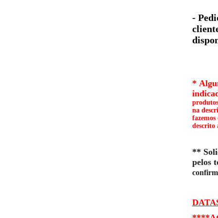
- Pedi
client
dispon
*
Algum
indica
produtos
na descr
fazemos 
descrito 
** Sol
pelos t
confirm
DATAS 
****At