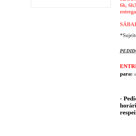
6h, 6h3
entreg
SÁBADO
*Sujei
PEDID
ENTRE
para:
- Ped
horári
respei